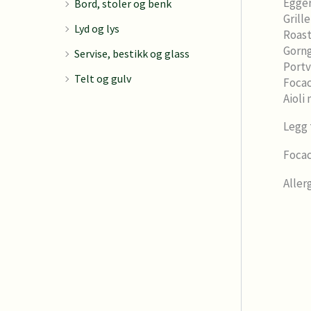
Egger
Bord, stoler og benk
Grill
Lyd og lys
Roast
Gorng
Servise, bestikk og glass
Portv
Telt og gulv
Focac
Aioli
Legg 
Focac
Aller