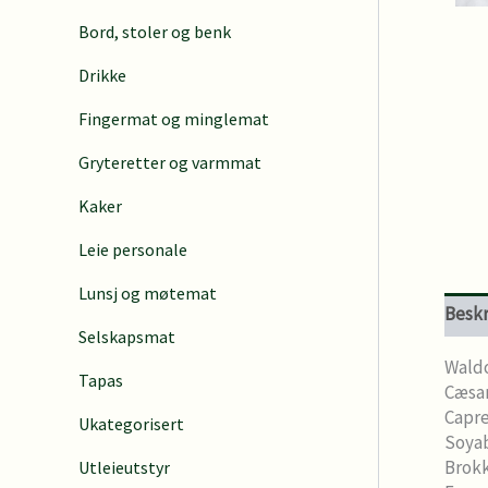
e
Bord, stoler og benk
a
r
Drikke
c
h
Fingermat og minglemat
Gryteretter og varmmat
Kaker
Leie personale
Lunsj og møtemat
Beskr
Selskapsmat
Waldo
Tapas
Cæsar
Capre
Ukategorisert
Soyab
Brokk
Utleieutstyr