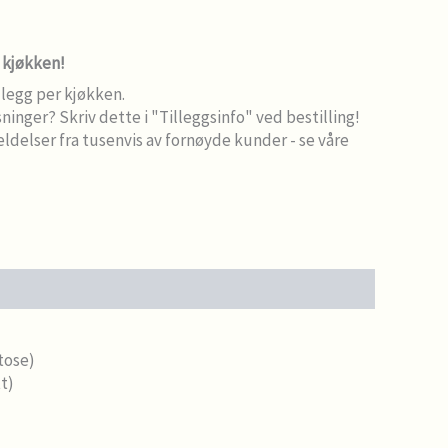
e kjøkken!
llegg per kjøkken.
sninger? Skriv dette i "Tilleggsinfo" ved bestilling!
meldelser fra tusenvis av fornøyde kunder - se våre
tose)
t)