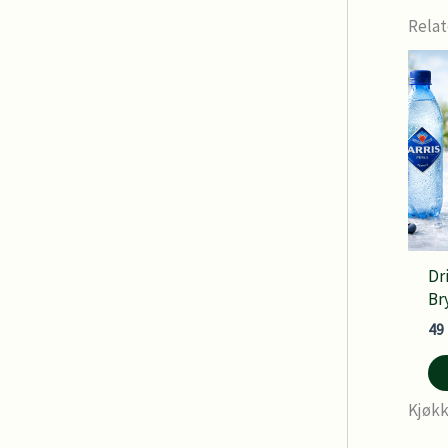
Relat
Dr
Br
49
Kjøk