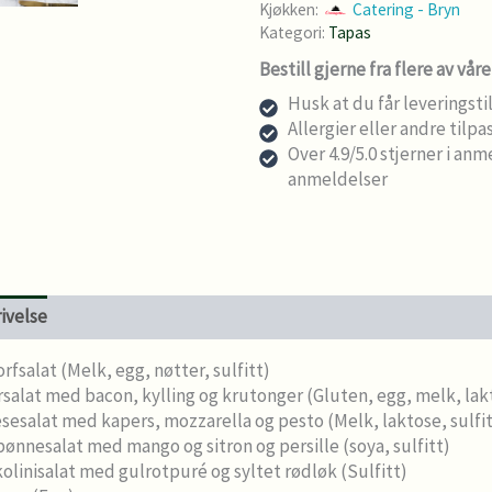
Kjøkken:
Catering - Bryn
Kategori:
Tapas
Bestill gjerne fra flere av vår
Husk at du får leveringsti
Allergier eller andre tilpa
Over 4.9/5.0 stjerner i an
anmeldelser
ivelse
Levering og bestillingsfrister
rfsalat (Melk, egg, nøtter, sulfitt)
salat med bacon, kylling og krutonger (Gluten, egg, melk, lak
sesalat med kapers, mozzarella og pesto (Melk, laktose, sulfit
ønnesalat med mango og sitron og persille (soya, sulfitt)
olinisalat med gulrotpuré og syltet rødløk (Sulfitt)