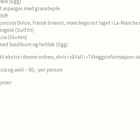
øre (Egg)
et asparges med granateple
biff
onzola Dolce, fransk brieost, manchego ost laget i La-Mancha 
ingelé (Sulfitt)
cia (Gluten)
 med basilikum og hvitløk (Egg)
til ekstra i denne ordren, skriv i så fall i «Tilleggsinformasjon
cia og aioli – 50,- per person
gener: