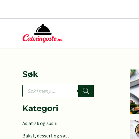
Hopp
rett
til
innholdet
Søk
P
r
o
d
Kategori
u
c
Asiatisk og sushi
t
s
Bakst, dessert og søtt
s