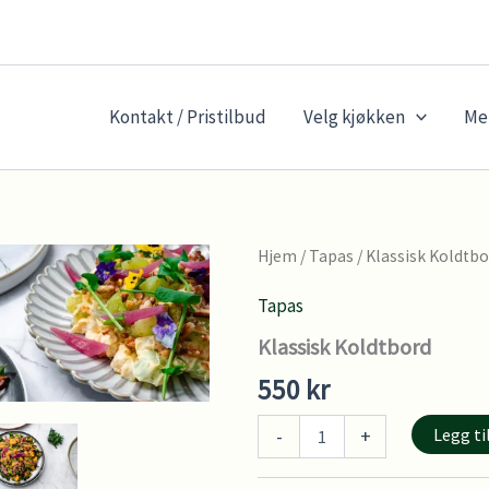
Kontakt / Pristilbud
Velg kjøkken
Me
Hjem
/
Tapas
/ Klassisk Koldtb
Tapas
Klassisk Koldtbord
550
kr
Klassisk
Legg ti
-
+
Koldtbord
antall