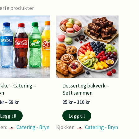
erte produkter
ikke – Catering –
Dessert og bakverk –
yn
Sett sammen
Prisområde:
Prisområde:
kr
–
69
kr
25
kr
–
110
kr
49 kr
25 kr
til
til
Legg til
Legg til
69 kr
110 kr
ken:
Catering - Bryn
Kjøkken:
Catering - Bryn