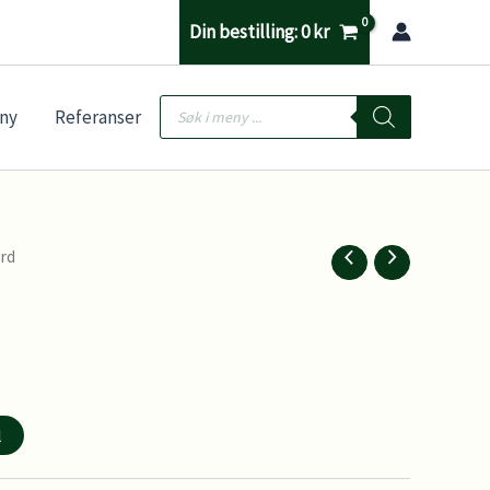
Din bestilling:
0
kr
Products
ny
Referanser
search
ord
l