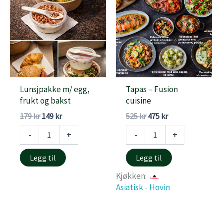
Lunsjpakke m/ egg,
Tapas – Fusion
frukt og bakst
cuisine
Opprinnelig
Nåværende
Opprinnelig
Nåværende
179
kr
149
kr
525
kr
475
kr
pris
pris
pris
pris
Lunsjpakke
Tapas
-
+
-
+
var:
er:
var:
er:
m/
-
179 kr.
149 kr.
525 kr.
475 kr.
egg,
Fusion
Legg til
Legg til
frukt
cuisine
og
antall
Kjøkken:
bakst
Asiatisk - Hovin
antall