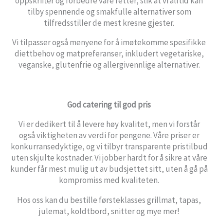
oppskrifter og forbedre våre retter, slik at vi alltid kan
tilby spennende og smakfulle alternativer som
tilfredsstiller de mest kresne gjester.
Vi tilpasser også menyene for å imøtekomme spesifikke
diettbehov og matpreferanser, inkludert vegetariske,
veganske, glutenfrie og allergivennlige alternativer.
God catering til god pris
Vi er dedikert til å levere høy kvalitet, men vi forstår
også viktigheten av verdi for pengene. Våre priser er
konkurransedyktige, og vi tilbyr transparente pristilbud
uten skjulte kostnader. Vi jobber hardt for å sikre at våre
kunder får mest mulig ut av budsjettet sitt, uten å gå på
kompromiss med kvaliteten.
Hos oss kan du bestille førsteklasses grillmat, tapas,
julemat, koldtbord, snitter og mye mer!