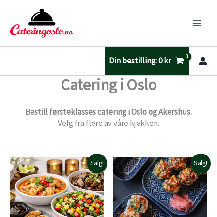
Hopp
rett
til
innholdet
Din bestilling:
0
kr
Catering i Oslo
Bestill førsteklasses catering i Oslo og Akershus.
Velg fra flere av våre kjøkken.
Salg!
Salg!