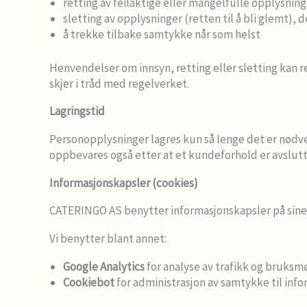
retting av feilaktige eller mangelfulle opplysning
sletting av opplysninger (retten til å bli glemt), 
å trekke tilbake samtykke når som helst
Henvendelser om innsyn, retting eller sletting kan r
skjer i tråd med regelverket.
Lagringstid
Personopplysninger lagres kun så lenge det er nødven
oppbevares også etter at et kundeforhold er avslutt
Informasjonskapsler (cookies)
CATERINGO AS benytter informasjonskapsler på sine n
Vi benytter blant annet:
Google Analytics
for analyse av trafikk og bruksm
Cookiebot
for administrasjon av samtykke til inf