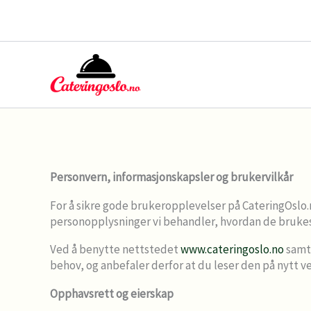
Hopp
rett
til
innholdet
Personvern, informasjonskapsler og brukervilkår
For å sikre gode brukeropplevelser på CateringOslo
personopplysninger vi behandler, hvordan de brukes, 
Ved å benytte nettstedet
www.cateringoslo.no
samty
behov, og anbefaler derfor at du leser den på nytt v
Opphavsrett og eierskap