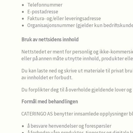
Telefonnummer
E-postadresse
Faktura- og/eller leveringsadresse
Organisasjonsnummer (gjelder kun bedriftskunde
Bruk av nettsidens innhold
Nettstedet er ment for personlig og ikke-kommersiell
eller på annen måte utnytte innhold, produkter eller
Du kan laste ned og skrive ut materiale til privat br
av innholdet er forbudt.
Du forplikter deg til å overholde gjeldende lover og
Formål med behandlingen
CATERINGO AS benytter innsamlede opplysninger bla
å besvare henvendelser og forespørsler
å forbedre våre produkter, tjenester og digitale 