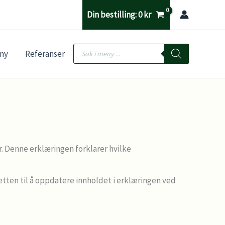
Din bestilling:
0
kr
Products
ny
Referanser
search
. Denne erklæringen forklarer hvilke
etten til å oppdatere innholdet i erklæringen ved