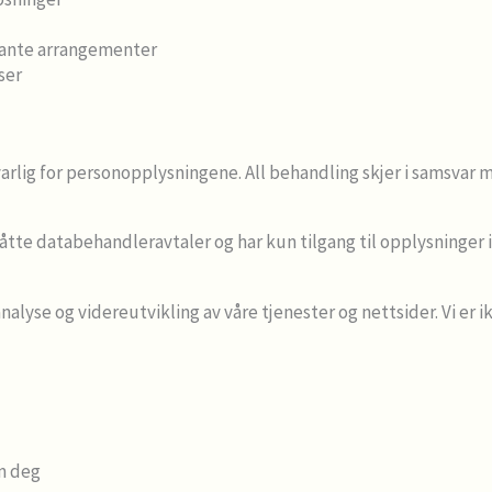
evante arrangementer
ser
rlig for personopplysningene. All behandling skjer i samsvar 
te databehandleravtaler og har kun tilgang til opplysninger i 
nalyse og videreutvikling av våre tjenester og nettsider. Vi er 
om deg