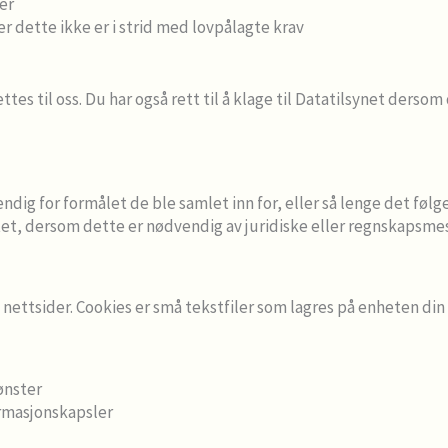
er
der dette ikke er i strid med lovpålagte krav
ettes til oss. Du har også rett til å klage til Datatilsynet de
dig for formålet de ble samlet inn for, eller så lenge det følg
et, dersom dette er nødvendig av juridiske eller regnskapsme
ettsider. Cookies er små tekstfiler som lagres på enheten din 
ønster
ormasjonskapsler