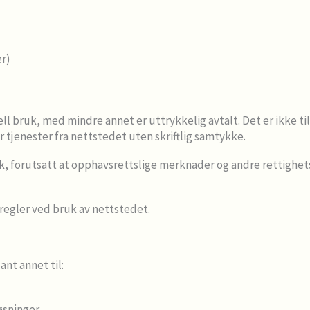
r)
 bruk, med mindre annet er uttrykkelig avtalt. Det er ikke till
 tjenester fra nettstedet uten skriftlig samtykke.
uk, forutsatt at opphavsrettslige merknader og andre rettighets
 regler ved bruk av nettstedet.
nt annet til:
løsninger