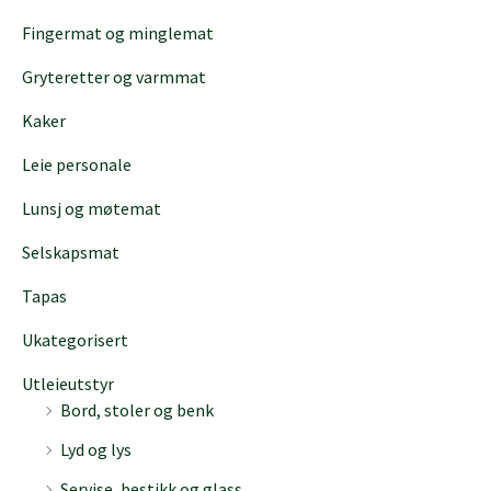
h
Fingermat og minglemat
Gryteretter og varmmat
Kaker
Leie personale
Lunsj og møtemat
Selskapsmat
Tapas
Ukategorisert
Utleieutstyr
Bord, stoler og benk
Lyd og lys
Servise, bestikk og glass