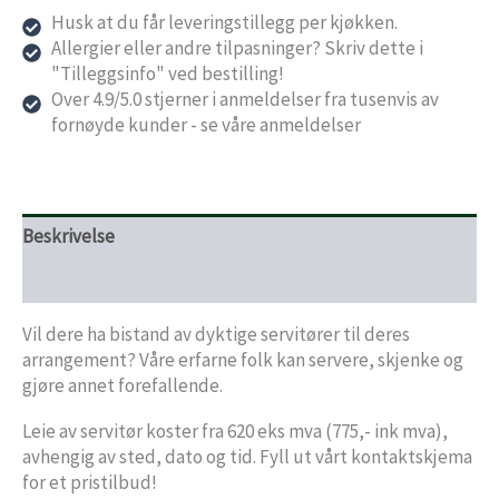
Husk at du får leveringstillegg per kjøkken.
Allergier eller andre tilpasninger? Skriv dette i
"Tilleggsinfo" ved bestilling!
Over 4.9/5.0 stjerner i anmeldelser fra tusenvis av
fornøyde kunder - se våre anmeldelser
Beskrivelse
Store Policies
Vil dere ha bistand av dyktige servitører til deres
arrangement? Våre erfarne folk kan servere, skjenke og
gjøre annet forefallende.
Leie av servitør koster fra 620 eks mva (775,- ink mva),
avhengig av sted, dato og tid. Fyll ut vårt kontaktskjema
for et pristilbud!