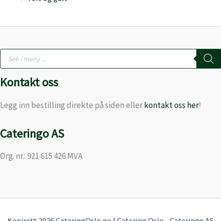
Products
search
Kontakt oss
Legg inn bestilling direkte på siden eller
kontakt oss her
!
Cateringo AS
Org. nr.: 921 615 426 MVA
Kopirett 2026 CateringOslo.no | Catering Oslo - Cateringo AS