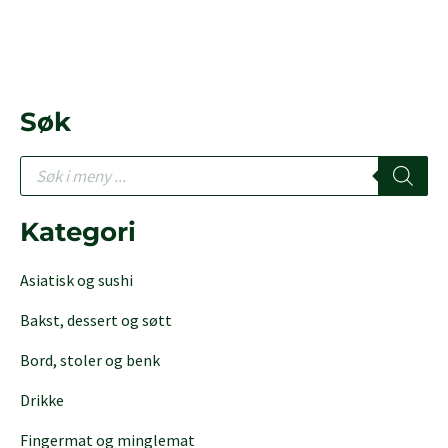
Søk
P
r
o
d
Kategori
u
c
Asiatisk og sushi
t
s
Bakst, dessert og søtt
s
e
Bord, stoler og benk
a
r
Drikke
c
h
Fingermat og minglemat