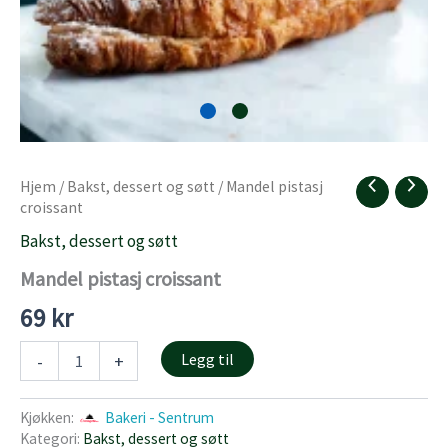
Hjem
/
Bakst, dessert og søtt
/ Mandel pistasj
croissant
Bakst, dessert og søtt
Mandel pistasj croissant
69
kr
Mandel
Legg til
-
+
pistasj
croissant
antall
Kjøkken:
Bakeri - Sentrum
Kategori:
Bakst, dessert og søtt