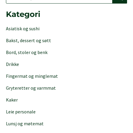
r
o
d
Kategori
u
c
Asiatisk og sushi
t
s
Bakst, dessert og søtt
s
e
Bord, stoler og benk
a
r
Drikke
c
h
Fingermat og minglemat
Gryteretter og varmmat
Kaker
Leie personale
Lunsj og møtemat