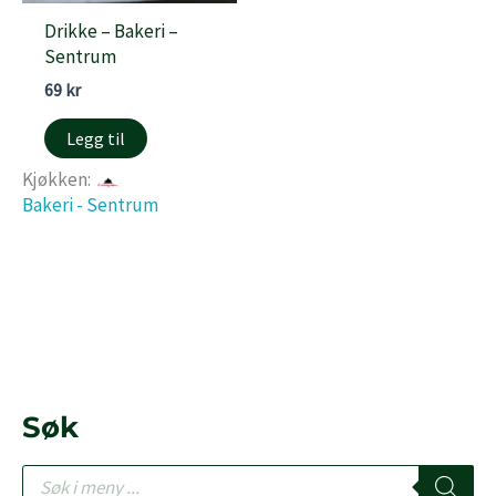
Drikke – Bakeri –
Sentrum
69
kr
Legg til
Kjøkken:
Bakeri - Sentrum
Søk
P