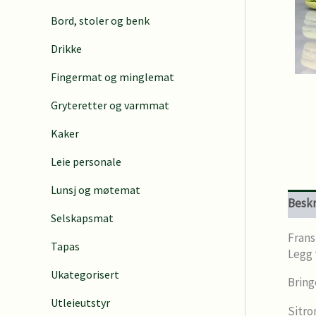
e
Bord, stoler og benk
a
r
Drikke
c
h
Fingermat og minglemat
Gryteretter og varmmat
Kaker
Leie personale
Lunsj og møtemat
Beskr
Selskapsmat
Frans
Tapas
Legg 
Ukategorisert
Bring
Utleieutstyr
Sitro