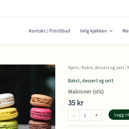
Kontakt / Pristilbud
Velg kjøkken
Me
Hjem
/
Bakst, dessert og søtt
/ 
Bakst, dessert og søtt
Makroner (stk)
35
kr
Makroner
Legg ti
-
+
(stk)
antall