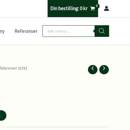
Din bestilling:
0
kr
Products
ny
Referanser
search
Makroner (stk)
l