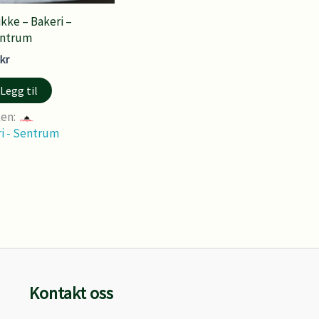
ikke – Bakeri –
ntrum
kr
Legg til
ken:
i - Sentrum
Kontakt oss