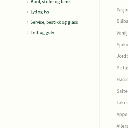
Bord, stoler og benk
Pasjo
Lyd og lys
Blåbæ
Servise, bestikk og glass
Telt og gulv
Vanilj
Sjoko
Jordb
Pistas
Hasse
Salte
Lakris
Appel
Aller