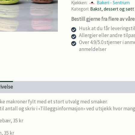
Kjøkken:
Bakeri - Sentrum
Kategori:
Bakst, dessert og søtt
Bestill gjerne fra flere av vår
Husk at du får leveringsti
Allergier eller andre tilpa
Over 4.9/5.0 stjerner i an
anmeldelser
ivelse
Levering og bestillingsfrister
ke makroner fylt med et stort utvalg med smaker.
til antall og skriv i «Tilleggsinformasjon» ved utsjekk hvor man
ebær, 35 kr
n, 35 kr