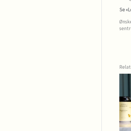
Se «L
Ønske
sentr
Relat