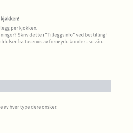
e kjøkken!
llegg per kjøkken.
sninger? Skriv dette i "Tilleggsinfo" ved bestilling!
meldelser fra tusenvis av fornøyde kunder - se våre
ge av hver type dere ønsker: