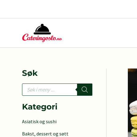
Hopp
rett
til
innholdet
Søk
P
r
o
d
Kategori
u
c
Asiatisk og sushi
t
s
Bakst, dessert og søtt
s