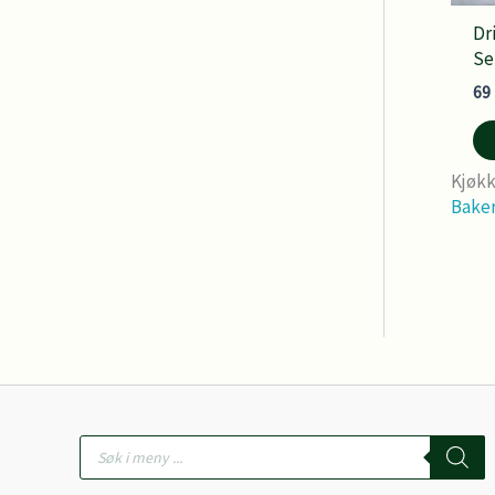
Dr
Se
69
Kjøk
Baker
Products
search