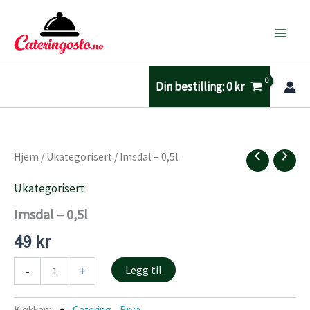
Hopp
rett
til
innholdet
Din bestilling:
0
kr
Hjem
/
Ukategorisert
/ Imsdal – 0,5l
Ukategorisert
Imsdal – 0,5l
49
kr
Imsdal
Legg til
-
+
-
0,5l
antall
Kjøkken:
Catering - Bryn