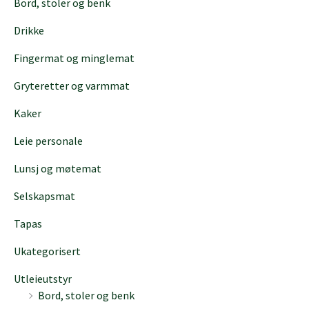
Bord, stoler og benk
a
r
Drikke
c
h
Fingermat og minglemat
Gryteretter og varmmat
Kaker
Leie personale
Lunsj og møtemat
Selskapsmat
Tapas
Ukategorisert
Utleieutstyr
Bord, stoler og benk