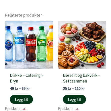
Relaterte produkter
Drikke – Catering –
Dessert og bakverk –
Bryn
Sett sammen
Prisområde:
Prisområde:
49
kr
–
69
kr
25
kr
–
110
kr
49 kr
25 kr
til
til
Legg til
Legg til
69 kr
110 kr
Kjøkken:
Kjøkken: