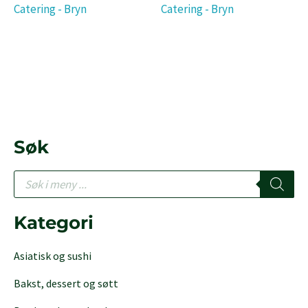
Catering - Bryn
Catering - Bryn
Søk
P
r
o
d
Kategori
u
c
Asiatisk og sushi
t
s
Bakst, dessert og søtt
s
e