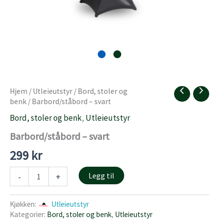
Hjem
/
Utleieutstyr
/
Bord, stoler og
benk
/ Barbord/ståbord – svart
Bord, stoler og benk
,
Utleieutstyr
Barbord/ståbord – svart
299
kr
Barbord/ståbord
Legg til
-
+
-
svart
antall
Kjøkken:
Utleieutstyr
Kategorier:
Bord, stoler og benk
,
Utleieutstyr