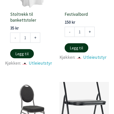
Stoltrekk til
Festivalbord
bankettstoler
150
kr
35
kr
Festivalbord
-
+
antall
Stoltrekk
-
+
til
bankettstoler
Legg til
antall
Legg til
Kjøkken:
Utleieutstyr
Kjøkken:
Utleieutstyr