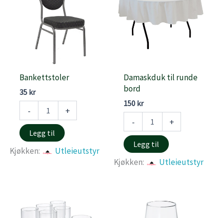
Bankettstoler
Damaskduk til runde
bord
35
kr
150
kr
Bankettstoler
-
+
antall
Damaskduk
-
+
til
Legg til
runde
Legg til
bord
Kjøkken:
Utleieutstyr
antall
Kjøkken:
Utleieutstyr