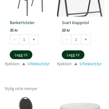
Bankettstoler
Svart klappstol
35
kr
20
kr
Bankettstoler
Svart
-
+
-
+
antall
klappstol
antall
Legg til
Legg til
Kjøkken:
Utleieutstyr
Kjøkken:
Utleieutstyr
Nylig viste menyer