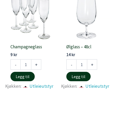
Champagneglass
Ølglass – 48cl
9
kr
14
kr
Champagneglass
Ølglass
-
+
-
+
antall
-
48cl
Legg til
Legg til
antall
Kjøkken:
Utleieutstyr
Kjøkken:
Utleieutstyr