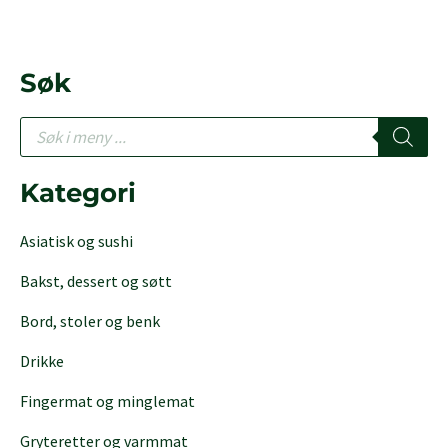
Søk
P
r
o
d
Kategori
u
c
Asiatisk og sushi
t
s
Bakst, dessert og søtt
s
e
Bord, stoler og benk
a
r
Drikke
c
h
Fingermat og minglemat
Gryteretter og varmmat